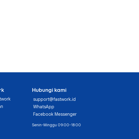
rk
Hubungi kami
twork
support@fastwork.id
an
WhatsApp
Facebook Messenger
Senin-Minggu 09:00-18:00