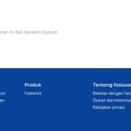
ncer ini dan berikan tinjauan
Produk
Tentang fastwo
cer
Fastwork
Bekerja dengan Fas
aan
Syarat dan ketentu
Kebijakan privasi