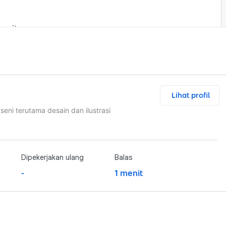
menit
Chat and Nego
Lihat profil
ni terutama desain dan ilustrasi
Dipekerjakan ulang
Balas
-
1 menit