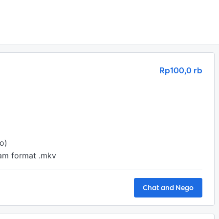
Rp100,0 rb
o)

lam format .mkv
Chat and Nego