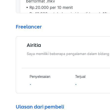
berformat .mkv

• Rp.20.000 per 10 menit

• Rp.10.000 untuk durasi video di bawah 10 
Freelancer
Airitia
Saya memiliki beberapa pengalaman dalam bidang se
Penyelesaian
Terjual
-
-
Ulasan dari pembeli