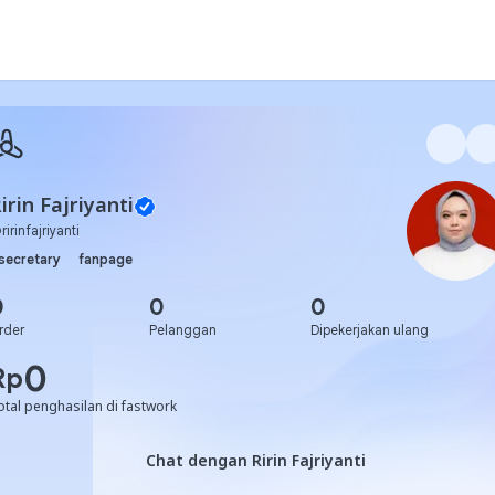
irin Fajriyanti
@
ririnfajriyanti
secretary
fanpage
0
0
0
rder
Pelanggan
Dipekerjakan ulang
0
Rp
otal penghasilan di fastwork
Chat dengan Ririn Fajriyanti
Chat dengan Ririn Fajriyanti