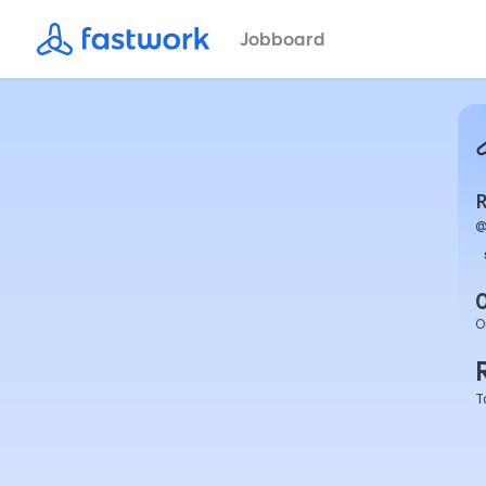
Jobboard
R
O
T