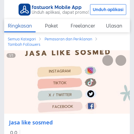
fastwork Mobile App
Unduh aplikasi
Unduh aplikasi, dapat promo!
Ringkasan
Paket
Freelancer
Ulasan
Semua Kategori
Pemasaran dan Periklanan
Tambah Followers
1
/
1
Jasa like sosmed
0,0