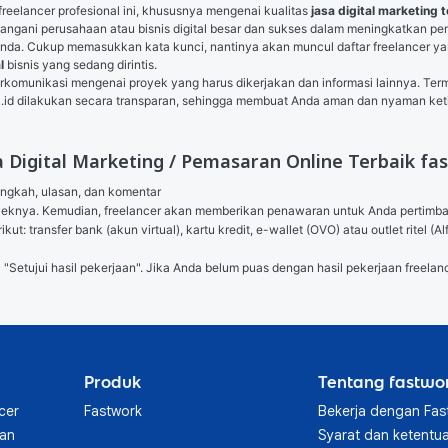
 freelancer profesional ini, khususnya mengenai kualitas 
jasa digital marketing 
angani perusahaan atau bisnis digital besar dan sukses dalam meningkatkan pen
a. Cukup memasukkan kata kunci, nantinya akan muncul daftar freelancer yang bi
l
 bisnis yang sedang dirintis.
 berkomunikasi mengenai proyek yang harus dikerjakan dan informasi lainnya. T
k.id dilakukan secara transparan, sehingga membuat Anda aman dan nyaman ke
 Digital Marketing / Pemasaran Online Terbaik fa
angkah, ulasan, dan komentar

royeknya. Kemudian, freelancer akan memberikan penawaran untuk Anda pertimb
ut: transfer bank (akun virtual), kartu kredit, e-wallet (OVO) atau outlet ritel
l "Setujui hasil pekerjaan". Jika Anda belum puas dengan hasil pekerjaan freelanc
Produk
Tentang fastwo
cer
Fastwork
Bekerja dengan Fas
aan
Syarat dan ketentu