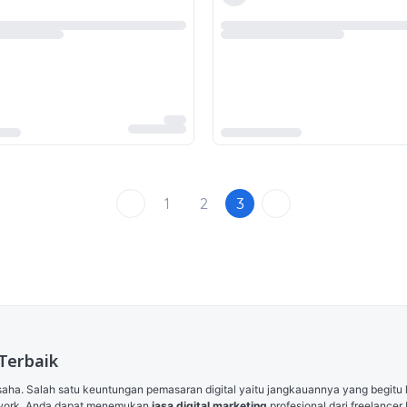
1
2
3
Terbaik
aha. Salah satu keuntungan pemasaran digital yaitu jangkauannya yang begitu
stwork, Anda dapat menemukan 
jasa digital marketing
 profesional dari freelanc