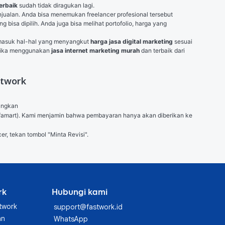
terbaik
 sudah tidak diragukan lagi.
jualan. Anda bisa menemukan freelancer profesional tersebut 
sa dipilih. Anda juga bisa melihat portofolio, harga yang 
ermasuk hal-hal yang menyangkut 
harga jasa digital marketing
 sesuai 
tika menggunakan 
jasa internet marketing murah
 dan terbaik dari 
stwork
angkan

 (Alfamart). Kami menjamin bahwa pembayaran hanya akan diberikan ke 
er, tekan tombol "Minta Revisi".
rk
Hubungi kami
twork
support@fastwork.id
an
WhatsApp