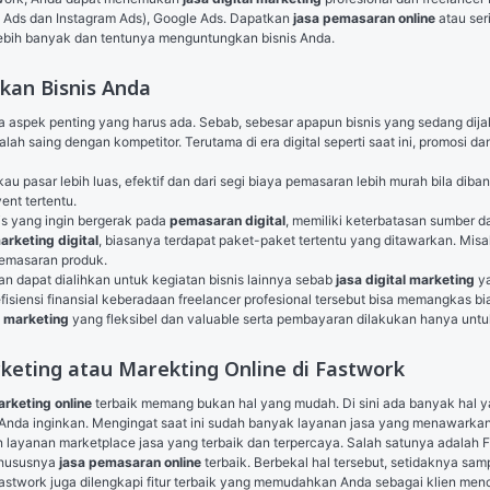
 Ads dan Instagram Ads), 
Google Ads
. Dapatkan 
jasa pemasaran online
 atau ser
bih banyak dan tentunya menguntungkan bisnis Anda. 
kan Bisnis Anda
spek penting yang harus ada. Sebab, sebesar apapun bisnis yang sedang dijalan
lah saing dengan kompetitor. Terutama di era digital seperti saat ini, promosi da
kau pasar lebih luas, efektif dan dari segi biaya pemasaran lebih murah bila d
ent tertentu.
is yang ingin bergerak pada 
pemasaran digital
, memiliki keterbatasan sumber 
arketing digital
, biasanya terdapat paket-paket tertentu yang ditawarkan. Misa
emasaran produk.
an dapat dialihkan untuk kegiatan bisnis lainnya sebab 
jasa digital marketing
 y
fisiensi finansial keberadaan freelancer profesional tersebut bisa memangkas b
l marketing
 yang fleksibel dan valuable serta pembayaran dilakukan hanya untuk
eting atau Marekting Online di Fastwork
arketing online
 terbaik memang bukan hal yang mudah. Di sini ada banyak hal 
Anda inginkan. Mengingat saat ini sudah banyak layanan jasa yang menawarkan
 layanan marketplace jasa yang terbaik dan terpercaya. Salah satunya adalah F
hususnya 
jasa pemasaran online
 terbaik. Berbekal hal tersebut, setidaknya sam
 Fastwork juga dilengkapi fitur terbaik yang memudahkan Anda sebagai klien menc