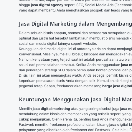
hingga 
jasa digital agency
 seperti 
SEO
, 
Social Media Ads
 (Facebook
yang dapat membantu Anda menghasilkan prospek dan leads yang le
Jasa Digital Marketing dalam Mengembang
Dalam sebuah bisnis apapun, promosi dan pemasaran merupakan dua a
optimal dan justru hal tersebut lambat laun membuat bisnis menjadi ka
sosial dan media digital lainnya seperti website.
Keunggulan dari media digital ini di antaranya adalah dapat menjang
konvensional. Misalnya, melalui brosur, billboard dan mengadakan ev
Namun, kenyataan yang terjadi saat ini adalah perusahaan atau bisn
solusi dari permasalahan tersebut. Ketika Anda menggunakan 
jasa m
dan penerapan strategi 
SEO
 dalam pembuatan konten promosi dan p
Di sisi lain, ini akan memangkas waktu Anda sebagai pemilik bisnis d
keperluan pemasaran bisnis Anda dengan baik. Kemudian, dari segi e
pegawai tetap. Sebab, freelancer akan memasang 
harga jasa digita
Keuntungan Menggunakan Jasa Digital Mark
Memilih 
jasa digital marketing
 atau yang sering disebut juga 
jasa m
mendukung dalam bisnis dan memberikan yang terbaik seperti yang 
cukup menjanjikan. Oleh karena itu, penting bagi Anda menggunakan
Fastwork memiliki freelancer profesional dalam bidang 
jasa digital
 k
pelayanan yang diberikan oleh freelancer dari Fastwork. Selain itu,