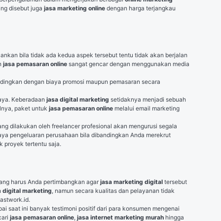
ing disebut juga 
jasa marketing online
 dengan harga terjangkau 
kan bila tidak ada kedua aspek tersebut tentu tidak akan berjalan 
n 
jasa pemasaran online
 sangat gencar dengan menggunakan media 
ibandingkan dengan biaya promosi maupun pemasaran secara 
daya. Keberadaan 
jasa digital marketing
 setidaknya menjadi sebuah 
lnya, paket untuk 
jasa pemasaran online
 melalui email marketing 
ang dilakukan oleh freelancer profesional akan mengurusi segala 
iaya pengeluaran perusahaan bila dibandingkan Anda merekrut 
 proyek tertentu saja.
yang harus Anda pertimbangkan agar 
jasa marketing digital
 tersebut 
 
digital marketing
, namun secara kualitas dan pelayanan tidak 
astwork.id.
pai saat ini banyak testimoni positif dari para konsumen mengenai 
ari 
jasa pemasaran online
, 
jasa internet marketing murah 
hingga